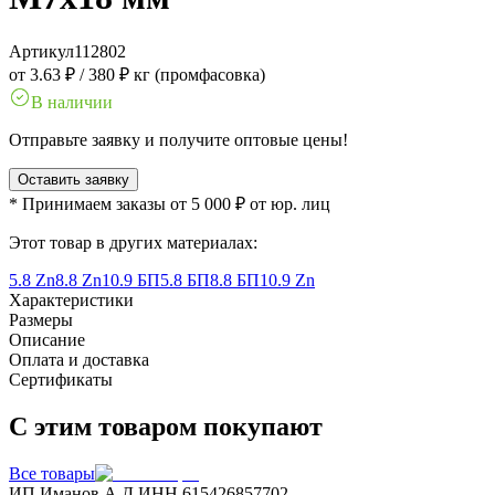
Артикул
112802
от 3.63 ₽
/
380 ₽ кг (промфасовка)
В наличии
Отправьте заявку и получите оптовые цены!
Оставить заявку
* Принимаем заказы от 5 000 ₽ от юр. лиц
Этот товар в других материалах:
5.8 Zn
8.8 Zn
10.9 БП
5.8 БП
8.8 БП
10.9 Zn
Характеристики
Размеры
Описание
Оплата и доставка
Сертификаты
С этим товаром покупают
Все товары
ИП Иманов А.Д.
ИНН 615426857702