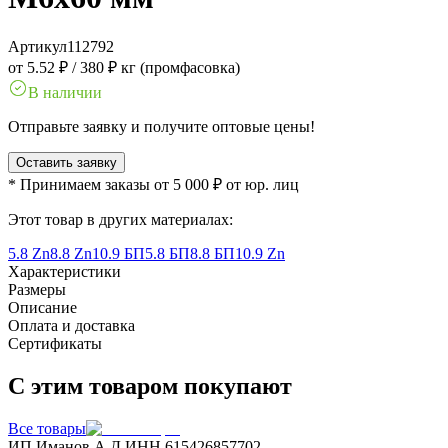
Артикул
112792
от 5.52 ₽
/
380 ₽ кг (промфасовка)
В наличии
Отправьте заявку и получите оптовые цены!
Оставить заявку
* Принимаем заказы от 5 000 ₽ от юр. лиц
Этот товар в других материалах:
5.8 Zn
8.8 Zn
10.9 БП
5.8 БП
8.8 БП
10.9 Zn
Характеристики
Размеры
Описание
Оплата и доставка
Сертификаты
С этим товаром покупают
Все товары
ИП Иманов А.Д.
ИНН 615426857702