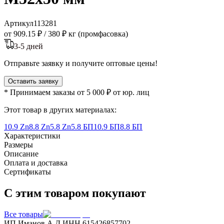
Артикул
113281
от 909.15 ₽
/
380 ₽ кг (промфасовка)
3-5 дней
Отправьте заявку и получите оптовые цены!
Оставить заявку
* Принимаем заказы от 5 000 ₽ от юр. лиц
Этот товар в других материалах:
10.9 Zn
8.8 Zn
5.8 Zn
5.8 БП
10.9 БП
8.8 БП
Характеристики
Размеры
Описание
Оплата и доставка
Сертификаты
С этим товаром покупают
Все товары
ИП Иманов А.Д.
ИНН 615426857702